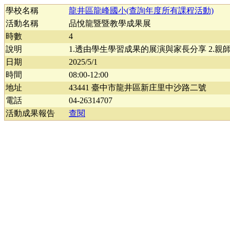
學校名稱
龍井區龍峰國小(查詢年度所有課程活動)
活動名稱
品悅龍暨暨教學成果展
時數
4
說明
1.透由學生學習成果的展演與家長分享 2.
日期
2025/5/1
時間
08:00-12:00
地址
43441 臺中市龍井區新庄里中沙路二號
電話
04-26314707
活動成果報告
查閱