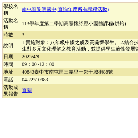
學校名
南屯區黎明國中(查詢年度所有課程活動)
稱
活動名
113學年度第二學期高關懷紓壓小團體課程(烘焙)
稱
時數
3
1.實施對象：八年級中輟之虞及高關懷學生。 2.結
說明
生對多元文化理解之教育活動，並提供學生適性發展
日期
2025/4/8
時間
09：00~12：00
地址
40843臺中市南屯區三義里一鄰干城街88號
電話
04-22510983
活動成
查閱
果報告