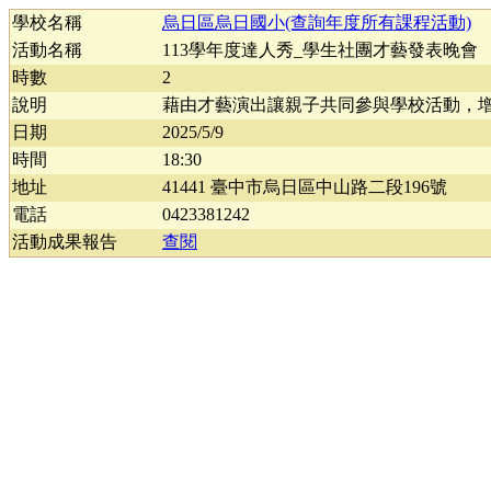
學校名稱
烏日區烏日國小(查詢年度所有課程活動)
活動名稱
113學年度達人秀_學生社團才藝發表晚會
時數
2
說明
藉由才藝演出讓親子共同參與學校活動，
日期
2025/5/9
時間
18:30
地址
41441 臺中市烏日區中山路二段196號
電話
0423381242
活動成果報告
查閱