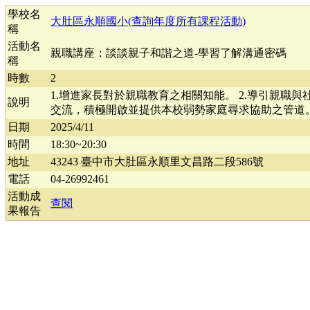
學校名
大肚區永順國小(查詢年度所有課程活動)
稱
活動名
親職講座：談談親子和諧之道-學習了解溝通密碼
稱
時數
2
1.增進家長對於親職教育之相關知能。 2.導引親職
說明
交流，積極開啟並提供本校弱勢家庭尋求協助之管道
日期
2025/4/11
時間
18:30~20:30
地址
43243 臺中市大肚區永順里文昌路二段586號
電話
04-26992461
活動成
查閱
果報告