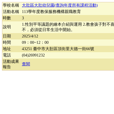
學校名稱
大肚區大肚幼兒園(查詢年度所有課程活動)
活動名稱
113學年度教保服務機構親職教育
時數
3
1.性別平等議題的繪本介紹與運用 2.教會孩子對
說明
不，必須從日常生活中開始。
日期
2025/4/12
時間
09：00~12：00
地址
43251 臺中市大肚區頂街里大德一街66號
電話
(04)26991232
活動成果
查閱
報告