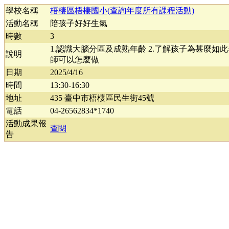
學校名稱
梧棲區梧棲國小(查詢年度所有課程活動)
活動名稱
陪孩子好好生氣
時數
3
1.認識大腦分區及成熟年齡 2.了解孩子為甚麼如此
說明
師可以怎麼做
日期
2025/4/16
時間
13:30-16:30
地址
435 臺中市梧棲區民生街45號
電話
04-26562834*1740
活動成果報
查閱
告